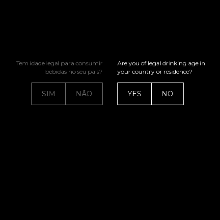
Tem idade legal para consumir
Are you of legal drinking age in
bebidas no seu país?
your country or residence?
SIM
NÃO
YES
NO