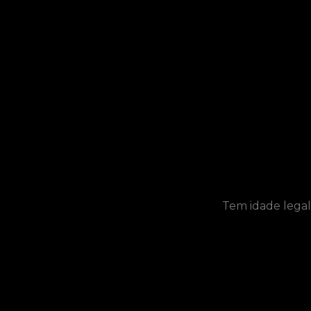
CONTACTOS
Tem idade legal
Política da Qualidade e Segurança Alimentar