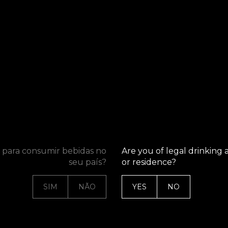
NEWSLETTER
L
T
Po
Po
 para consumir bebidas no
Are you of legal drinking 
Re
seu país?
or residence?
SIM
NÃO
YES
NO