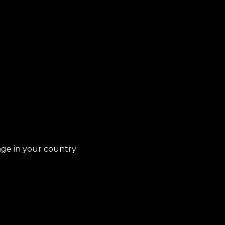
INKS ÚTEIS
ermos e Condições
lítica de Privacidade
lítica de Cookies
age in your country
solução de Litígios